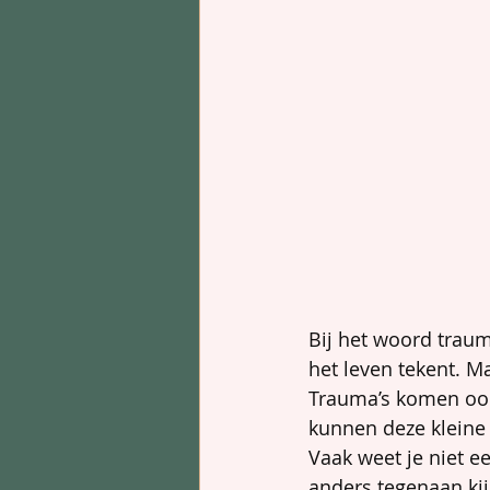
Bij het woord traum
het leven tekent. M
Trauma’s komen ook i
kunnen deze kleine t
Vaak weet je niet e
anders tegenaan kij