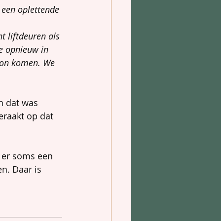
 een oplettende 
 liftdeuren als 
te opnieuw in 
 kon komen. We 
n dat was 
eraakt op dat 
n er soms een 
n. Daar is 