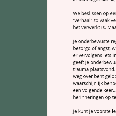
We beslissen op ee
“verhaal” zo vaak v
het verwerkt is. Maa
Je onderbewuste regi
bezorgd of angst, wo
er vervolgens iets i
geeft je onderbewus
trauma plaatsvond. 
weg over bent gelop
waarschijnlijk beho
een volgende keer… 
herinneringen op t
Je kunt je voorstel