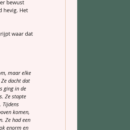
eer bewust 
d hevig. Het 
rijpt waar dat 
om, maar elke 
 Ze dacht dat 
s ging in de 
s. Ze stapte 
 Tijdens 
 boven komen, 
en. Ze had een 
hrok enorm en 