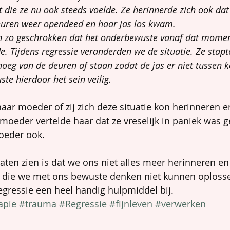
t die ze nu ook steeds voelde. Ze herinnerde zich ook dat
deuren weer opendeed en haar jas los kwam.
n zo geschrokken dat het onderbewuste vanaf dat moment
rde. Tijdens regressie veranderden we de situatie. Ze stap
genoeg van de deuren af staan zodat de jas er niet tussen
te hierdoor het sein veilig.
haar moeder of zij zich deze situatie kon herinneren e
moeder vertelde haar dat ze vreselijk in paniek was g
eder ook.
laten zien is dat we ons niet alles meer herinneren e
n, die we met ons bewuste denken niet kunnen oplosse
gressie een heel handig hulpmiddel bij.
apie
#trauma
#Regressie
#fijnleven
#verwerken