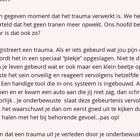
n gegeven moment dat het trauma verwerkt is. We he
erteld dat het geen tranen meer opwekt. Ons hoofd bes
r is dat ook zo?
streert een trauma. Als er iets gebeurd wat jou pijn d
rdt het in een speciaal “plekje” opgeslagen. Niet te d
n je leven gebeurd wat er ook maar een klein beetje op 
te het sein onveilig en reageert vervolgens hetzelfde 
Een handige tool die in ons systeem is ingebouwd. Als
en en er kwam een auto aan die jij niet zag, dan schr
orlijk . Je onderbewuste  slaat deze gebeurtenis vervo
het waarschuwt je dan om eerst goed uit te kijken d
e halen met het bij behorende gevoel…pas op!
len dat een trauma uit je verleden door je onderbewus