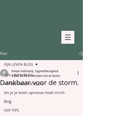
Post
FIJN LEVEN BLOG
Vivian Halmans, hypnotherapeut
FIJN LEVEN BLOG
3 dec 2019
3 minuten om te lezen
Dankbaar voor de storm.
HYPNOTHERAPIE BLOG
Als je je leven opnieuw moet inrich
Blog
HSP TIPS